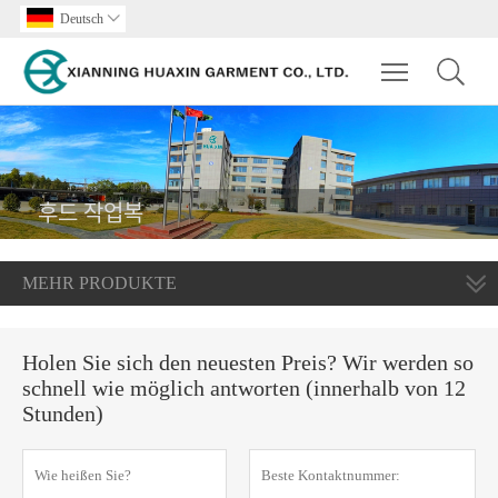
Deutsch

Toggle main m
후드 작업복
MEHR PRODUKTE
Holen Sie sich den neuesten Preis? Wir werden so
schnell wie möglich antworten (innerhalb von 12
Stunden)