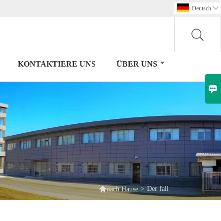
Deutsch

KONTAKTIERE UNS
ÜBER UNS


>
Der fall
nach Hause