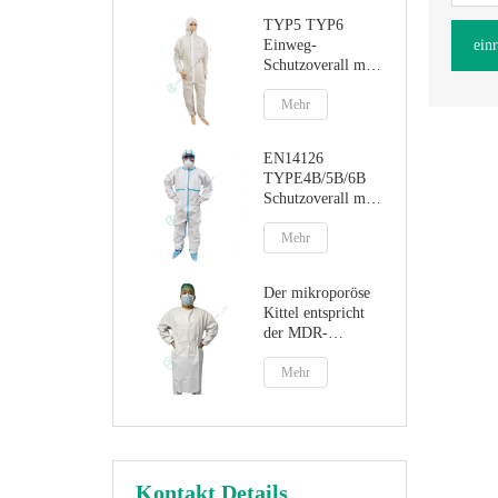
TYP5 TYP6
Einweg-
ein
Schutzoverall mit
Kapuze
Mehr
EN14126
TYPE4B/5B/6B
Schutzoverall mit
versiegelten
Nähten
Mehr
Der mikroporöse
Kittel entspricht
der MDR-
Verordnung (EU)
2017/745 für
Mehr
Medizinprodukte
Kontakt Details