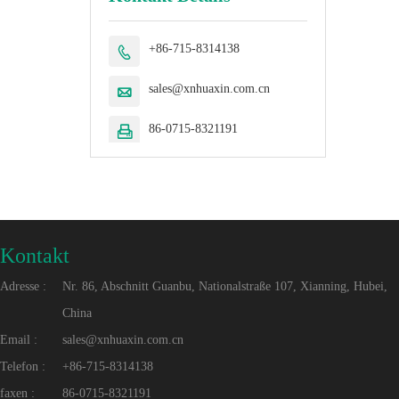
+86-715-8314138

sales@xnhuaxin.com.cn

86-0715-8321191

Kontakt
Adresse :
Nr. 86, Abschnitt Guanbu, Nationalstraße 107, Xianning, Hubei,
China
Email :
sales@xnhuaxin.com.cn
Telefon :
+86-715-8314138
faxen :
86-0715-8321191