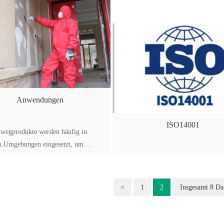
Anwendungen
ISO14001
nwegprodukte werden häufig in
en Umgebungen eingesetzt, um
or Gefahren zu schützen.
<
1
2
Insgesamt 8 Da