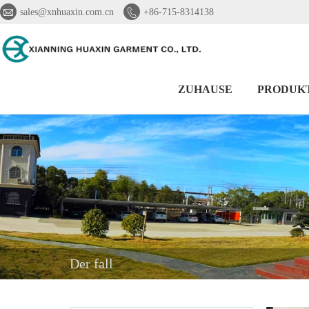


sales@xnhuaxin.com.cn
+86-715-8314138
ZUHAUSE
PRODUK
Der fall