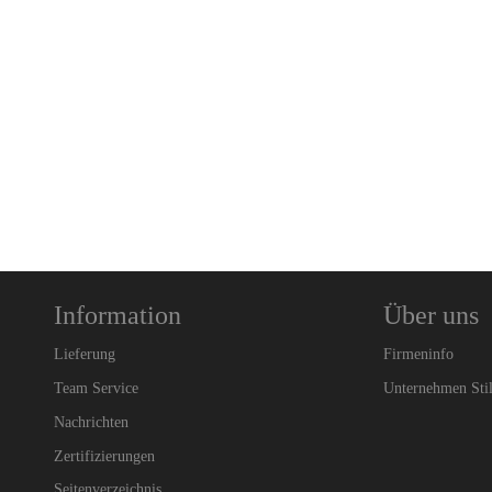
Information
Über uns
Lieferung
Firmeninfo
Team Service
Unternehmen Sti
Nachrichten
Zertifizierungen
Seitenverzeichnis