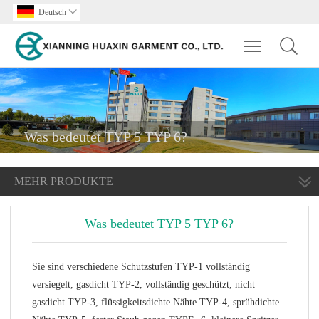
Deutsch

Toggle main m
Was bedeutet TYP 5 TYP 6?
MEHR PRODUKTE
Was bedeutet TYP 5 TYP 6?
Sie sind verschiedene Schutzstufen TYP-1 vollständig
versiegelt, gasdicht TYP-2, vollständig geschützt, nicht
gasdicht TYP-3, flüssigkeitsdichte Nähte TYP-4, sprühdichte